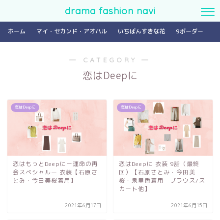
drama fashion navi
ホーム
マイ・セカンド・アオハル
いちばんすきな花
9ボーダー
― CATEGORY ―
恋はDeepに
恋はDeepに
恋はDeepに
恋はもっとDeepにー運命の再
恋はDeepに 衣装 9話（最終
会スペシャルー 衣装【石原さ
回）【石原さとみ・今田美
とみ・今田美桜着用】
桜・泉里香着用 ブラウス/ス
カート他】
2021年6月17日
2021年6月15日