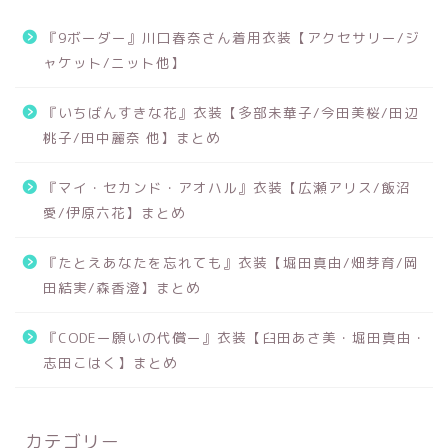
『9ボーダー』川口春奈さん着用衣装【アクセサリー/ジ
ャケット/ニット他】
『いちばんすきな花』衣装【多部未華子/今田美桜/田辺
桃子/田中麗奈 他】まとめ
『マイ・セカンド・アオハル』衣装【広瀬アリス/飯沼
愛/伊原六花】まとめ
『たとえあなたを忘れても』衣装【堀田真由/畑芽育/岡
田結実/森香澄】まとめ
『CODEー願いの代償ー』衣装【臼田あさ美・堀田真由・
志田こはく】まとめ
カテゴリー