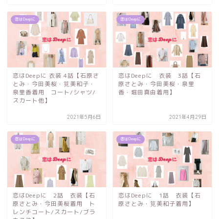
恋はDeepに
恋はDeepに
恋はDeepに 衣装 4話【石原さ
恋はDeepに 衣装 3話【石
とみ・今田美桜・筧美和子・
原さとみ・今田美桜・泉里
泉里香着用 コート/シャツ/
香・堀田真由着用】
スカート他】
2021年5月6日
2021年4月29日
恋はDeepに
恋はDeepに
恋はDeepに 2話 衣装【石
恋はDeepに 1話 衣装【石
原さとみ・今田美桜着用 ト
原さとみ・筧美和子着用】
レンチコート/スカート/ブラ