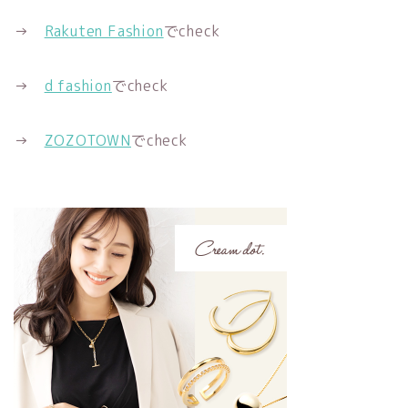
→
Rakuten Fashion
でcheck
→
d fashion
でcheck
→
ZOZOTOWN
でcheck