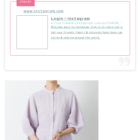
check!
www.instagram.com
Login • Instagram
https://www.instagram.com/p/COKlRLiH-Yx/?utm_source=ig_embed&utm_campaign=loading
Welcome back to Instagram. Sign in to check out w
hat your friends, family & interests have been cap
turing & sharing around the world.