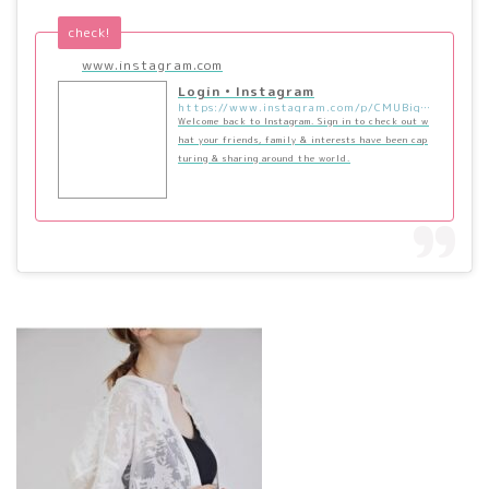
check!
www.instagram.com
Login • Instagram
https://www.instagram.com/p/CMUBiqVHJ9z/?utm_source=ig_embed&utm_campaign=loading
Welcome back to Instagram. Sign in to check out w
hat your friends, family & interests have been cap
turing & sharing around the world.