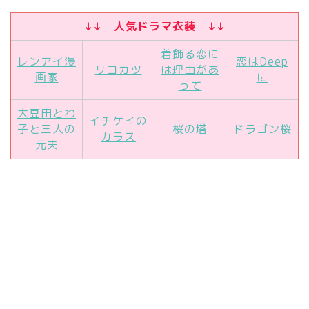
↓↓ 人気ドラマ衣装 ↓↓
着飾る恋に
レンアイ漫
恋はDeep
リコカツ
は理由があ
画家
に
って
大豆田とわ
イチケイの
子と三人の
桜の塔
ドラゴン桜
カラス
元夫