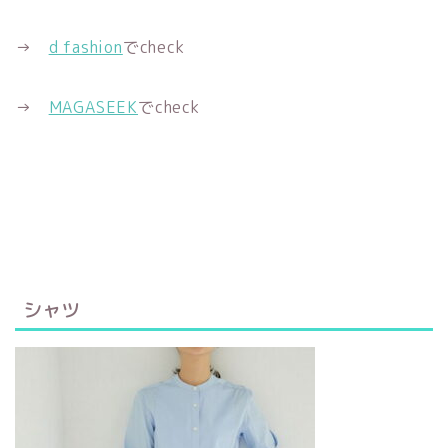
→
d fashion
でcheck
→
MAGASEEK
でcheck
シャツ