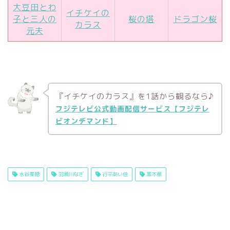
大豆田とわ
イチケイの
子と三人の
桜の塔
ドラゴン桜
カラス
元夫
『イチケイのカラス』を1話から観るなら♪
フジテレビ公式動画配信サービス【フジテレ
ビオンデマンド】
水谷果穂
羽瀬川なぎ
行平あい佳
黒木華