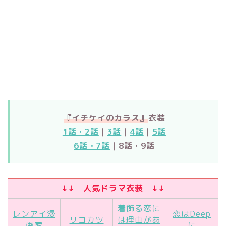
『イチケイのカラス』
衣装
1話・2話
｜
3話
｜
4話
｜
5話
6話・7話
｜8話・9話
↓↓ 人気ドラマ衣装 ↓↓
着飾る恋に
レンアイ漫
恋はDeep
リコカツ
は理由があ
画家
に