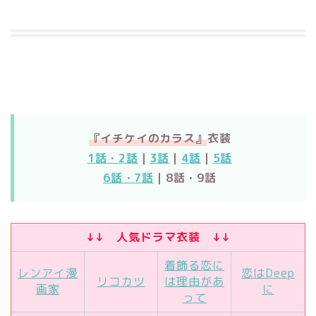
『イチケイのカラス』
衣装
1話・2話
｜
3話
｜
4話
｜
5話
6話・7話
｜8話・9話
↓↓ 人気ドラマ衣装 ↓↓
着飾る恋に
レンアイ漫
恋はDeep
リコカツ
は理由があ
画家
に
って