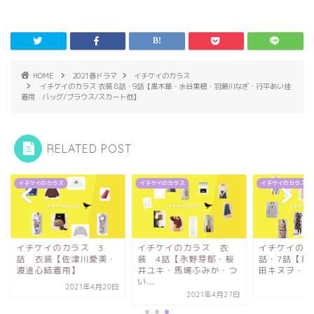
HOME
2021春ドラマ
イチケイのカラス
イチケイのカラス 衣装 8話・9話【黒木華・水谷果穂・羽瀬川なぎ・行平あい佳
着用 バッグ/ブラウス/スカート他】
RELATED POST
ケイのカラス
イチケイのカラス
イチケイのカラス
チケイのカラス 3
イチケイのカラス 衣
イチケイのカラス 衣装
 衣装【佐津川愛美・
装 4話【永野芽郁・桜
話・7話【草刈民代
邉心結着用】
井ユキ・馬場ふみか・つ
田キヌヲ・板谷由夏..
い...
2021年4月20日
2021年5
2021年4月27日