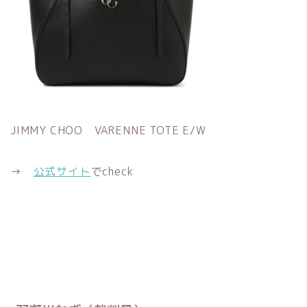
JIMMY CHOO VARENNE TOTE E/W
→
公式サイト
でcheck