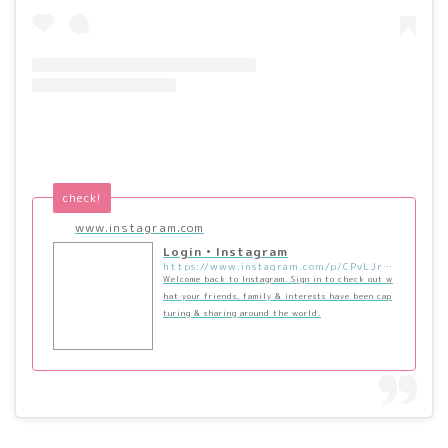
check!
www.instagram.com
Login • Instagram
https://www.instagram.com/p/CPvLJrVpE4j/?utm_source=ig_embed&utm_campaign=loading
Welcome back to Instagram. Sign in to check out w
hat your friends, family & interests have been cap
turing & sharing around the world.