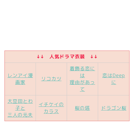
↓↓ 人気ドラマ衣装 ↓↓
着飾る恋に
レンアイ漫
は
恋はDeep
リコカツ
画家
理由があっ
に
て
大豆田とわ
イチケイの
子と
桜の塔
ドラゴン桜
カラス
三人の元夫