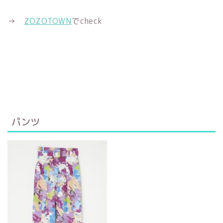
→
ZOZOTOWN
でcheck
パンツ