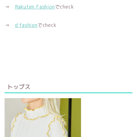
→
Rakuten Fashion
でcheck
→
d fashion
でcheck
トップス