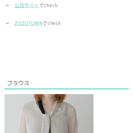
→
公式サイト
でcheck
→
ZOZOTOWN
でcheck
ブラウス