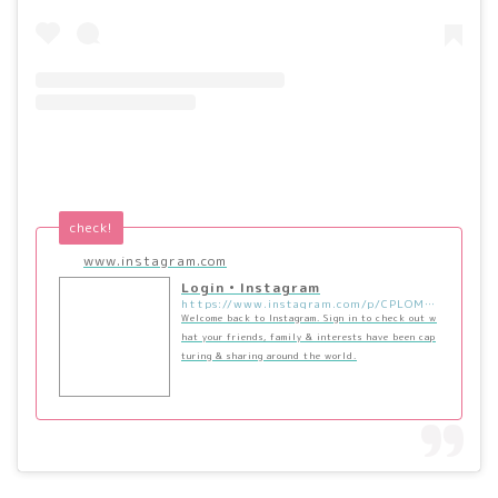
check!
www.instagram.com
Login • Instagram
https://www.instagram.com/p/CPLOMU4pY9R/?utm_source=ig_embed&utm_campaign=loading
Welcome back to Instagram. Sign in to check out w
hat your friends, family & interests have been cap
turing & sharing around the world.