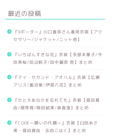
最近の投稿
『9ボーダー』川口春奈さん着用衣装【アク
セサリー/ジャケット/ニット他】
『いちばんすきな花』衣装【多部未華子/今
田美桜/田辺桃子/田中麗奈 他】まとめ
『マイ・セカンド・アオハル』衣装【広瀬
アリス/飯沼愛/伊原六花】まとめ
『たとえあなたを忘れても』衣装【堀田真
由/畑芽育/岡田結実/森香澄】まとめ
『CODEー願いの代償ー』衣装【臼田あさ
美・堀田真由・志田こはく】まとめ