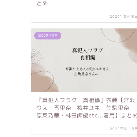
とめ
2022年3月18
2022冬ドラマ
『真犯人フラグ 真相編』衣装【宮沢
りえ・香里奈・桜井ユキ・生駒里奈・
原菜乃華・林田岬優etc...着用】まと
2022年3月15