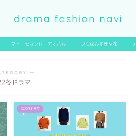
drama fashion navi
マイ・セカンド・アオハル
いちばんすきな花
ATEGORY ―
22冬ドラマ
2022冬ドラマ