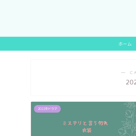
ホーム
― C
20
2022冬ドラマ