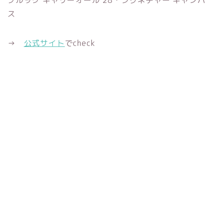
ブルック キャリーオール 28・シグネチャー キャンバ
ス
→
公式サイト
でcheck