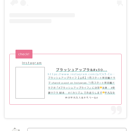
check!
Instagram
ブラッシュアップラ&#x30...
https://www.instagram.com/p/Ck3-Co1hmrk/?utm_source=ig_embed&utm_campaign=loading
ブラッシュアップライフ【公式】1月スタート新日曜ドラ
マ shared a post on Instagram: "1月スタート新日曜ド
ラマが「#ブラッシュアップライフ」に決定
主演・ #安
藤サクラ 脚本・ #バカリズム でお送りします
平凡な女
性が平凡な人生をもう一&#