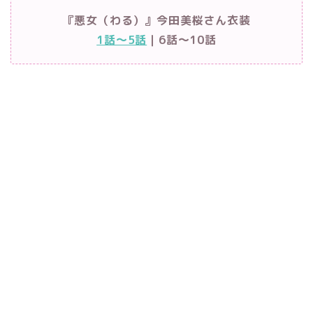
『悪女（わる）』今田美桜さん衣装
1話～5話
｜6話～10話