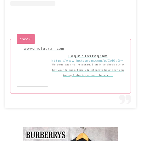
check!
www.instagram.com
Login • Instagram
https://www.instagram.com/p/Cei0bGZLAbx/?utm_source=ig_embed&utm_campaign=loading
Welcome back to Instagram. Sign in to check out w
hat your friends, family & interests have been cap
turing & sharing around the world.