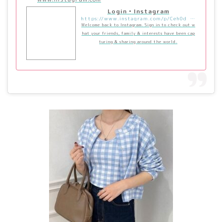
Login • Instagram
https://www.instagram.com/p/Ceh0d_hLTlE/?utm_source=ig_embed&utm_campaign=loading
Welcome back to Instagram. Sign in to check out w
hat your friends, family & interests have been cap
turing & sharing around the world.