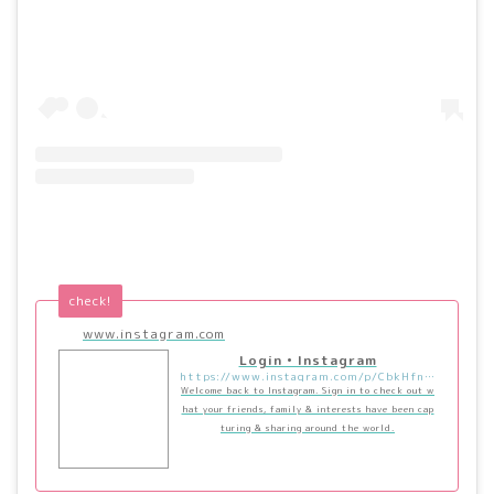
check!
www.instagram.com
Login • Instagram
https://www.instagram.com/p/CbkHfn6LchN/?utm_source=ig_embed&utm_campaign=loading
Welcome back to Instagram. Sign in to check out w
hat your friends, family & interests have been cap
turing & sharing around the world.