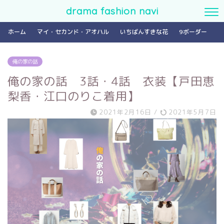
drama fashion navi
ホーム
マイ・セカンド・アオハル
いちばんすきな花
9ボーダー
俺の家の話
俺の家の話 3話・4話 衣装【戸田恵
梨香・江口のりこ着用】
2021年2月16日
/
2021年5月7日