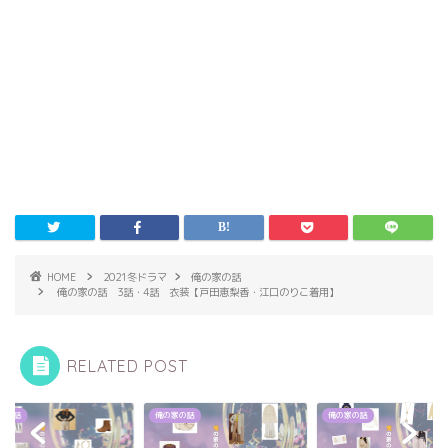
HOME
2021冬ドラマ
俺の家の話
俺の家の話 3話・4話 衣装【戸田恵梨香・江口のりこ着用】
RELATED POST
家の話
俺の家の話
俺の家の話