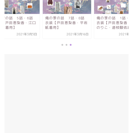
の家の話 5話・6話
俺の家の話 7話・8話
俺の家の話 1話・
装【戸田恵梨香・江口
衣装【戸田恵梨香・平岩
衣装【戸田恵梨香・
りこ着用】
紙着用】
のりこ・道枝駿佑着用.
2021年3月5日
2021年3月16日
2021年2