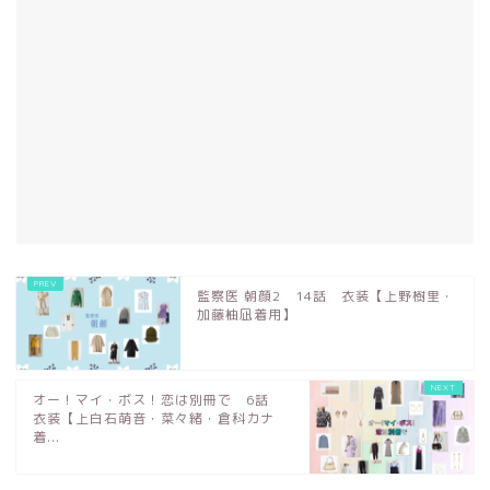
監察医 朝顔2 14話 衣装【上野樹里・
加藤柚凪着用】
オー！マイ・ボス！恋は別冊で 6話
衣装【上白石萌音・菜々緒・倉科カナ
着...