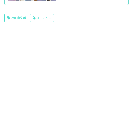
戸田恵梨香
江口のりこ