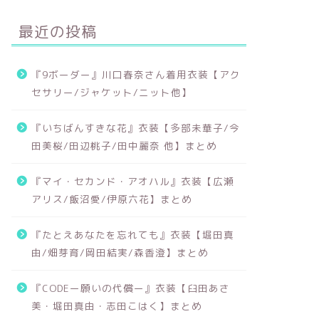
最近の投稿
『9ボーダー』川口春奈さん着用衣装【アク
セサリー/ジャケット/ニット他】
『いちばんすきな花』衣装【多部未華子/今
田美桜/田辺桃子/田中麗奈 他】まとめ
『マイ・セカンド・アオハル』衣装【広瀬
アリス/飯沼愛/伊原六花】まとめ
『たとえあなたを忘れても』衣装【堀田真
由/畑芽育/岡田結実/森香澄】まとめ
『CODEー願いの代償ー』衣装【臼田あさ
美・堀田真由・志田こはく】まとめ