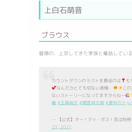
上白石萌音
ブラウス
冒頭の、上京してきた家族と電話してい
カウントダウンのラストを飾るのは
も
なんだかとても切ない表情…
この
ないストーリーになってますからね〜
緒
#玉森裕太
#間宮祥太朗
#倉科カナ
p
— 【公式】オー！マイ・ボス！恋は別冊
23, 2021