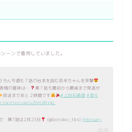
るシーンで着用していました。
ちろん今週も７話の台本を読む奈未ちゃんを突撃
表情の意味は…
第７話も最初から最後まで見逃せ
放送まであと２時間です
#上白石萌音
#菜々
ic.twitter.com/uZhHJRrnkL
で 第7話は2月23日
(@bosskoi_tbs)
February