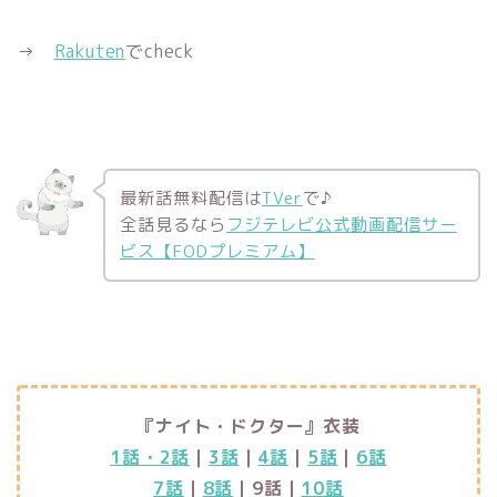
→
Rakuten
でcheck
最新話無料配信は
TVer
で♪
全話見るなら
フジテレビ公式動画配信サー
ビス【FODプレミアム】
『ナイト・ドクター』衣装
1話・2話
｜
3話
｜
4話
｜
5話
｜
6話
7話
｜
8話
｜9話｜
10話