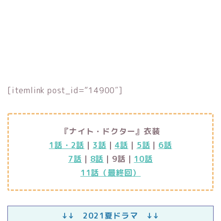
[itemlink post_id=”14900″]
『ナイト・ドクター』衣装
1話・2話
｜
3話
｜
4話
｜
5話
｜
6話
7話
｜
8話
｜9話｜
10話
11話（最終回）
↓↓ 2021夏ドラマ ↓↓