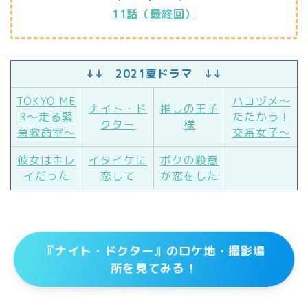
11話（最終回）
↓↓ 2021夏ドラマ ↓↓
TOKYO ME
ハコヅメ～
ナイト・ド
推しの王子
R～走る緊
たたかう！
クター
様
急救命室～
交番女子～
彼女はキレ
イタイケに
ボクの殺意
イだった
恋して
が恋をした
『ナイト・ドクター』のロケ地・撮影場
所を見てみる！