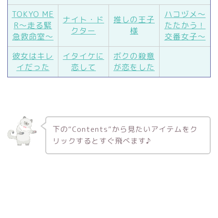
TOKYO ME
ハコヅメ～
ナイト・ド
推しの王子
R～走る緊
たたかう！
クター
様
急救命室～
交番女子～
彼女はキレ
イタイケに
ボクの殺意
イだった
恋して
が恋をした
下の“Contents”から見たいアイテムをク
リックするとすぐ飛べます♪