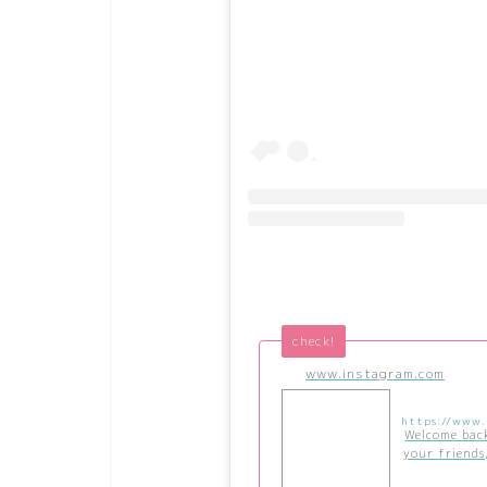
check!
www.instagram.com
Welcome bac
your friends