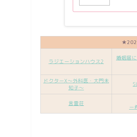
★20
婚姻届に
ラジエーションハウス2
ドクターX～外科医・大門未
S
知子～
言霊荘
ー