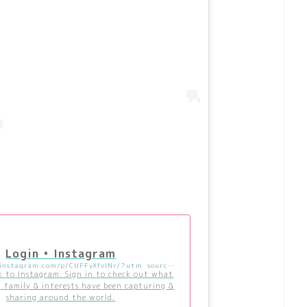
Login • Instagram
https://www.instagram.com/p/CUFFyXfvlNr/?utm_source=ig_embed&utm_campaign=loading
k to Instagram. Sign in to check out what
, family & interests have been capturing &
sharing around the world.