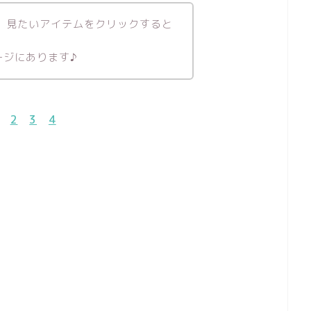
開いて、見たいアイテムをクリックすると
ージにあります♪
1
2
3
4