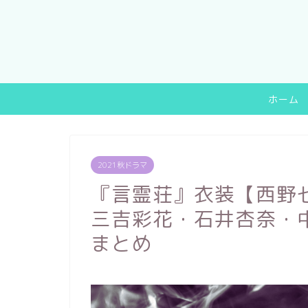
ホーム
2021秋ドラマ
『言霊荘』衣装【西野
三吉彩花・石井杏奈・
まとめ