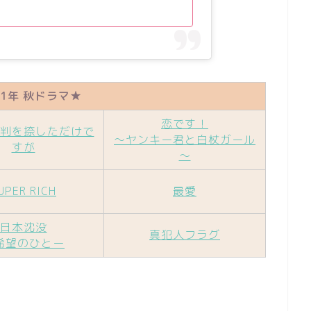
21年 秋ドラマ★
恋です！
判を捺しただけで
～ヤンキー君と白杖ガール
すが
～
UPER RICH
最愛
日本沈没
真犯人フラグ
希望のひとー