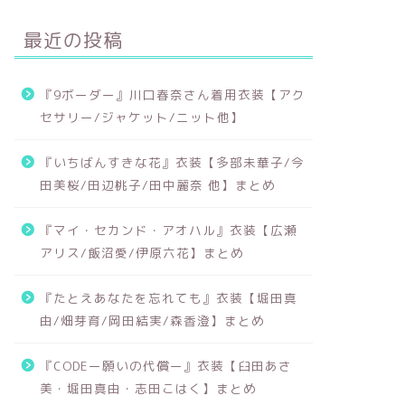
最近の投稿
『9ボーダー』川口春奈さん着用衣装【アク
セサリー/ジャケット/ニット他】
『いちばんすきな花』衣装【多部未華子/今
田美桜/田辺桃子/田中麗奈 他】まとめ
『マイ・セカンド・アオハル』衣装【広瀬
アリス/飯沼愛/伊原六花】まとめ
『たとえあなたを忘れても』衣装【堀田真
由/畑芽育/岡田結実/森香澄】まとめ
『CODEー願いの代償ー』衣装【臼田あさ
美・堀田真由・志田こはく】まとめ