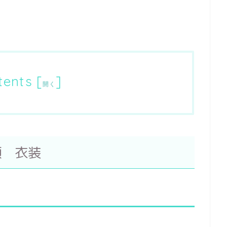
tents
[
]
開く
瀬 衣装