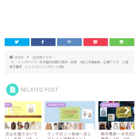
HOME
2020冬ドラマ
トップナイフ－天才脳外科医の条件－衣装 4話【天海祐希・広瀬アリス・三浦
透子着用 ニット/コート/スカート他】
RELATED POST
20冬ドラマ
2020冬ドラマ
2020冬ドラマ
ンチ合コン探偵～恋と
絶対零度～未然犯罪潜入
病室で念仏を唱えな
ルメと謎解きと～4
捜査～7話・8話 衣装
ください 衣装 4話