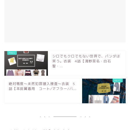
シロでもクロでもない世界で、パンダは
笑う。衣装 4話【清野菜名・白石
聖・...
絶対零度～未然犯罪潜入捜査～衣装 5
話【本田翼着用 コート/マフラー/バ...