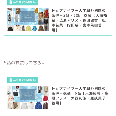
トップナイフ－天才脳外科医の
条件－2話・3話 衣装【天海祐
希・広瀬アリス・森田望智・松
本若菜・内田慈・宮本茉由着
用】
5話の衣装はこちら↓
トップナイフ－天才脳外科医の
条件－衣装 5話【天海祐希・広
瀬アリス・大西礼芳・原扶貴子
着用】