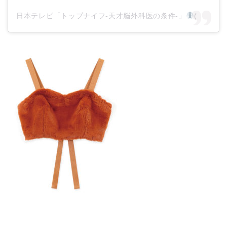
日本テレビ「トップナイフ-天才脳外科医の条件-」
(@topknife_ntv)がシェアした投稿 –