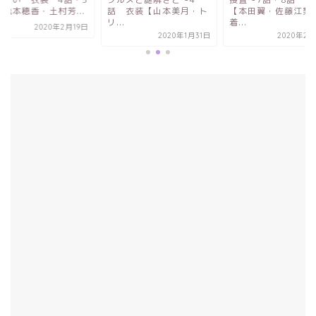
 衣装【山本美月・ト
【本田翼・佐藤江梨子
話【松本穂香・土村芳.
.
着...
2020年2
2020年1月31日
2020年2月25日