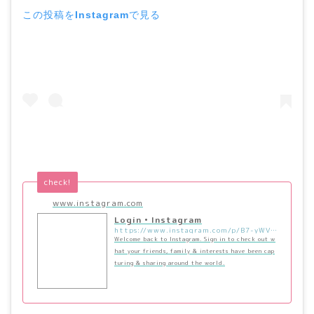
この投稿をInstagramで見る
check!
www.instagram.com
Login • Instagram
https://www.instagram.com/p/B7-yWV3ln2J/?utm_source=ig_embed&utm_campaign=loading
Welcome back to Instagram. Sign in to check out w
hat your friends, family & interests have been cap
turing & sharing around the world.