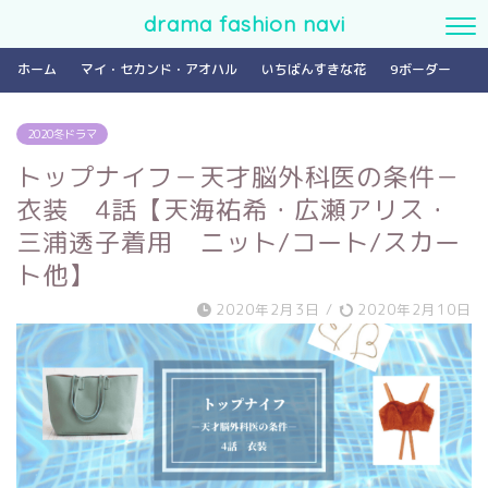
drama fashion navi
ホーム
マイ・セカンド・アオハル
いちばんすきな花
9ボーダー
2020冬ドラマ
トップナイフ－天才脳外科医の条件－
衣装 4話【天海祐希・広瀬アリス・
三浦透子着用 ニット/コート/スカー
ト他】
2020年2月3日
/
2020年2月10日