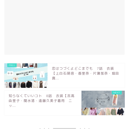
恋はつづくよどこまでも 7話 衣装
【上白石萌音・香里奈・片瀬那奈・堀田
真...
知らなくていいコト 8話 衣装【吉高
由里子・関水渚・遠藤久美子着用 ニ
ッ...