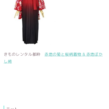
きものレンタル都粋
赤地の菊と桜柄着物 & 赤地ぼか
し袴