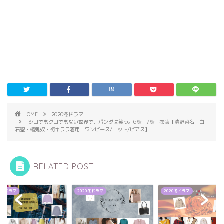
HOME
2020冬ドラマ
シロでもクロでもない世界で、パンダは笑う。6話・7話 衣装【清野菜名・白
石聖・椿鬼奴・祷キララ着用 ワンピース/ニット/ピアス】
RELATED POST
2020冬ドラマ
2020冬ドラマ
2020冬ドラマ