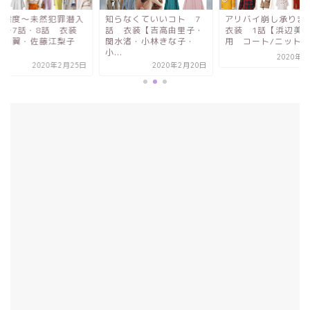
知らなくていいコト 7
アリバイ崩し承ります
絶対零度～未然犯
話 衣装【吉高由里子・
衣装 1話【浜辺美波着
捜査～7話・8話
関水渚・小林きな子・
用 コート/ニット/ワ...
【本田翼・佐藤江
小...
着...
2020年2月3日
2020年2月20日
2020