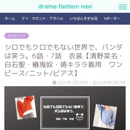
drama fashion navi
ホーム
マイ・セカンド・アオハル
いちばんすきな花
9ボーダー
2020冬ドラマ
シロでもクロでもない世界で、パンダ
は笑う。6話・7話 衣装【清野菜名・
白石聖・椿鬼奴・祷キララ着用 ワン
ピース/ニット/ピアス】
2020年2月26日
/
2020年3月2日