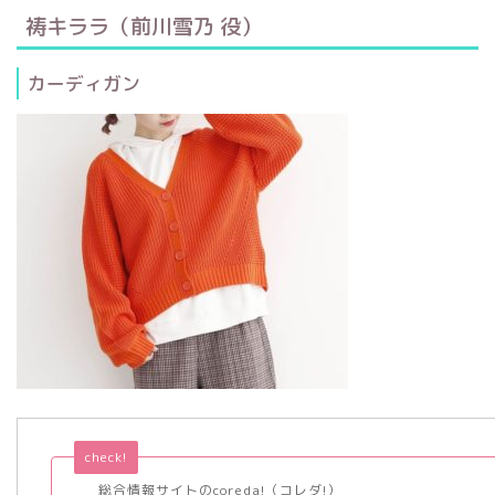
祷キララ（前川雪乃 役）
カーディガン
check!
総合情報サイトのcoreda!（コレダ!）