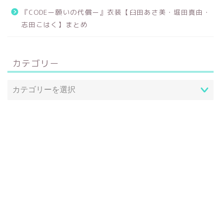
『CODEー願いの代償ー』衣装【臼田あさ美・堀田真由・
志田こはく】まとめ
カテゴリー