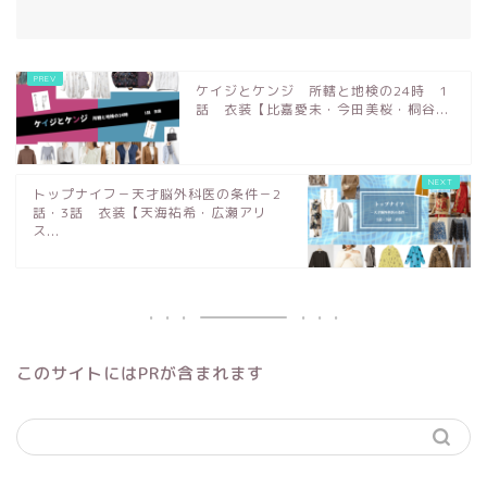
ケイジとケンジ 所轄と地検の24時 1
話 衣装【比嘉愛未・今田美桜・桐谷...
トップナイフ－天才脳外科医の条件－2
話・3話 衣装【天海祐希・広瀬アリ
ス...
このサイトにはPRが含まれます