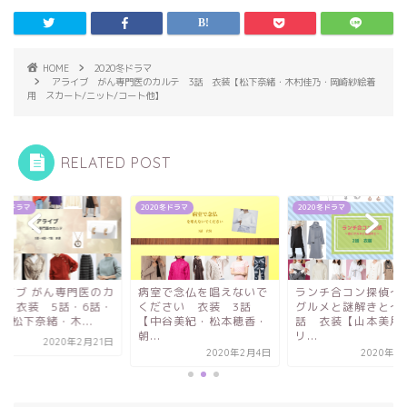
HOME
2020冬ドラマ
アライブ がん専門医のカルテ 3話 衣装【松下奈緒・木村佳乃・岡崎紗絵着
用 スカート/ニット/コート他】
RELATED POST
20冬ドラマ
2020冬ドラマ
2020冬ドラマ
ライブ がん専門医のカ
病室で念仏を唱えないで
ランチ合コン探偵～
テ 衣装 5話・6話・
ください 衣装 3話
グルメと謎解きと～
【松下奈緒・木...
【中谷美紀・松本穂香・
話 衣装【山本美月
朝...
リ...
2020年2月21日
2020年2月4日
2020年1