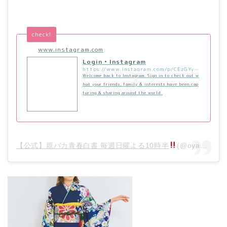
check!
www.instagram.com
Login • Instagram
https://www.instagram.com/p/CEzGYykpSeu/?utm_source=ig_embed&utm_campaign=loading
Welcome back to Instagram. Sign in to check out w
hat your friends, family & interests have been cap
turing & sharing around the world.
【公式】親バカ青春白書 毎週日曜よる10時半
(@oyabaka_ntv)がシェアした投稿 –