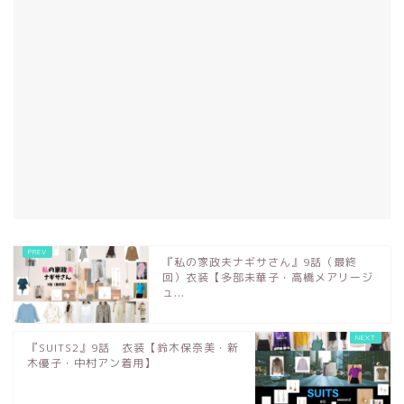
『私の家政夫ナギサさん』9話（最終
回）衣装【多部未華子・高橋メアリージ
ュ...
『SUITS2』9話 衣装【鈴木保奈美・新
木優子・中村アン着用】