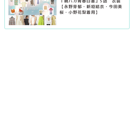
『親バカ青春白書』5話 衣装
【永野芽郁・新垣結衣・今田美
桜・小野花梨着用】