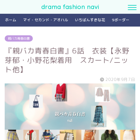
drama fashion navi
ホーム
マイ・セカンド・アオハル
いちばんすきな花
9ボーダー
親バカ青春白書
『親バカ青春白書』6話 衣装【永野
芽郁・小野花梨着用 スカート/ニッ
ト他】
2020年9月7日