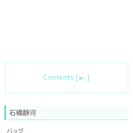
Contents
[
]
開く
石橋静河
バッグ