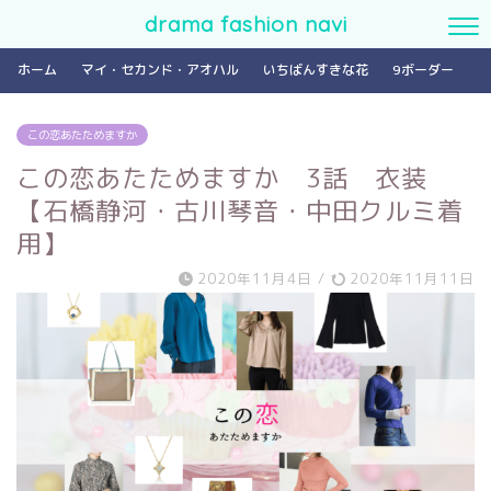
drama fashion navi
ホーム
マイ・セカンド・アオハル
いちばんすきな花
9ボーダー
この恋あたためますか
この恋あたためますか 3話 衣装
【石橋静河・古川琴音・中田クルミ着
用】
2020年11月4日
/
2020年11月11日