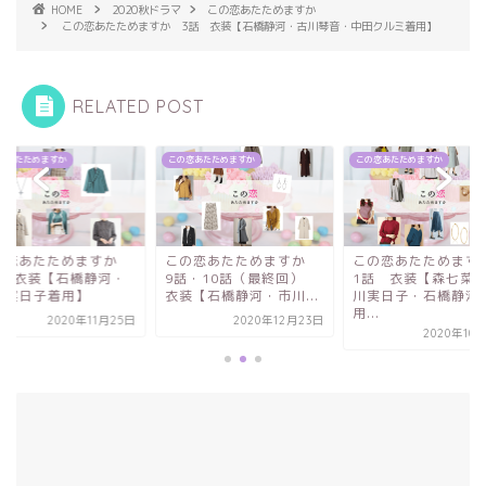
HOME
2020秋ドラマ
この恋あたためますか
この恋あたためますか 3話 衣装【石橋静河・古川琴音・中田クルミ着用】
RELATED POST
恋あたためますか
この恋あたためますか
この恋あたためますか
の恋あたためますか
この恋あたためますか
この恋あたためま
話・10話（最終回）
1話 衣装【森七菜・市
6話 衣装【石橋静
装【石橋静河・市川...
川実日子・石橋静河着
市川実日子着用】
用...
2020年12月23日
2020年11
2020年10月21日