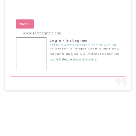
check!
www.instagram.com
Login • Instagram
https://www.instagram.com/p/CAXIUhDIG4X/?utm_source=ig_embed&utm_campaign=loading
Welcome back to Instagram. Sign in to check out w
hat your friends, family & interests have been cap
turing & sharing around the world.