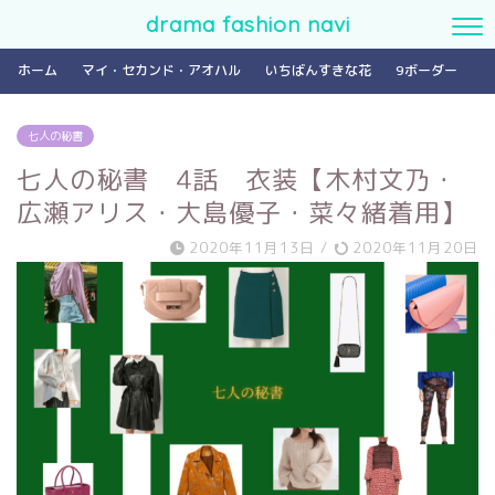
drama fashion navi
ホーム
マイ・セカンド・アオハル
いちばんすきな花
9ボーダー
七人の秘書
七人の秘書 4話 衣装【木村文乃・
広瀬アリス・大島優子・菜々緒着用】
2020年11月13日
/
2020年11月20日