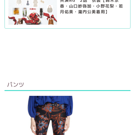
共演NG 2話 衣装【鈴木京
香・山口紗弥加・小野花梨・若
月佑美・瀧内公美着用】
パンツ