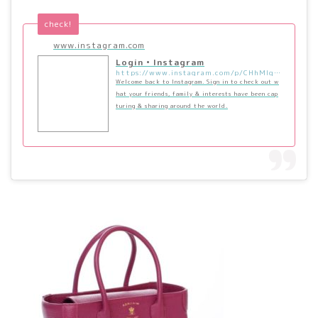
check!
www.instagram.com
Login • Instagram
https://www.instagram.com/p/CHhMIqcJnu8/?utm_source=ig_embed&utm_campaign=loading
Welcome back to Instagram. Sign in to check out w
hat your friends, family & interests have been cap
turing & sharing around the world.