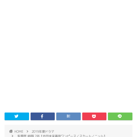
HOME
2019年夏ドラマ
監察医 朝顔 2話【志田未来着用ワンピース／スカート／ニット】