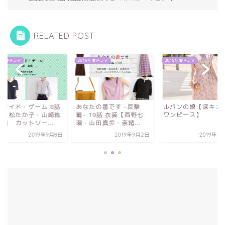
RELATED POST
19年夏ドラマ
2019年夏ドラマ
2019年夏ドラマ
ーサイド・ゲーム 8話
あなたの番です -反撃
ルパンの娘【深キョ
装【松たか子・山崎紘
編- 19話 衣装【西野七
ワンピース】
用 カットソー...
瀬・山田真歩・奈緒...
2019年9月8日
2019年9月2日
2019年7