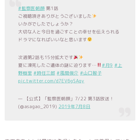
#監察医朝顔
第1話
ご視聴頂きありがとうございました
いかがでしたでしょうか？
大切な人と今日を過ごすことの幸せを伝えられる
ドラマになればいいなと思います
次週第2話も15分拡大です
夏に凍死したご遺体の謎に迫ります…
#月9
#上
野樹里
#時任三郎
#風間俊介
#山口智子
pic.twitter.com/d7EV6gSAqy
— 【公式】「監察医朝顔」7/22 第3話放送！
(@asagao_2019)
2019年7月8日