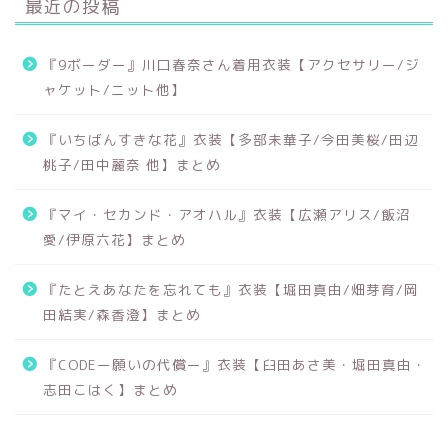
最近の投稿
『9ボーダー』川口春奈さん着用衣装【アクセサリー/ジ
ャケット/ニット他】
『いちばんすきな花』衣装【多部未華子/今田美桜/田辺
桃子/田中麗奈 他】まとめ
『マイ・セカンド・アオハル』衣装【広瀬アリス/飯沼
愛/伊原六花】まとめ
『たとえあなたを忘れても』衣装【堀田真由/畑芽育/岡
田結実/森香澄】まとめ
『CODEー願いの代償ー』衣装【臼田あさ美・堀田真由・
志田こはく】まとめ