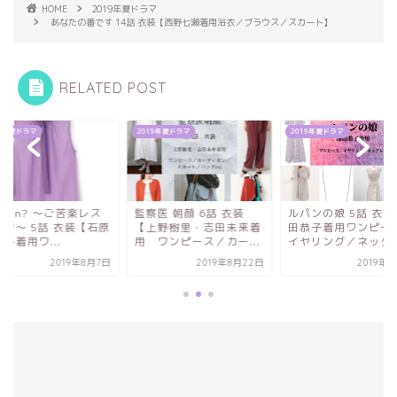
HOME
2019年夏ドラマ
あなたの番です 14話 衣装【西野七瀬着用浴衣／ブラウス／スカート】
RELATED POST
2019年夏ドラマ
2019年夏ドラマ
2
～ご苦楽レス
監察医 朝顔 6話 衣装
ルパンの娘 5話 衣装【深
H
 衣装【石原
【上野樹里・志田未来着
田恭子着用ワンピース／
.
用 ワンピース／カー...
イヤリング／ネック...
さ
2019年8月7日
2019年8月22日
2019年8月9日