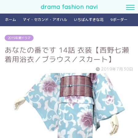
drama fashion navi
ホーム
マイ・セカンド・アオハル
いちばんすきな花
9ボーダー
2019年夏ドラマ
あなたの番です 14話 衣装【西野七瀬
着用浴衣／ブラウス／スカート】
2019年7月30日