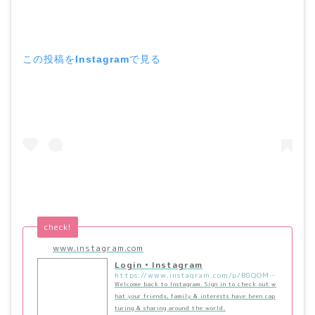
この投稿をInstagramで見る
check!
www.instagram.com
Login • Instagram
https://www.instagram.com/p/B0QOMOZnyGL/
Welcome back to Instagram. Sign in to check out w
hat your friends, family & interests have been cap
turing & sharing around the world.