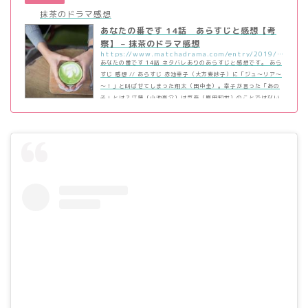
抹茶のドラマ感想
あなたの番です 14話 あらすじと感想【考
察】 – 抹茶のドラマ感想
https://www.matchadrama.com/entry/2019/07/30/094214
あなたの番です 14話 ネタバレありのあらすじと感想です。 あら
すじ 感想 // あらすじ 赤池幸子（大方斐紗子）に「ジュ～リア～
～！」と叫ばせてしまった翔太（田中圭）。幸子が言った「あの
子」とは？江藤（小池亮介）は菜奈（原田知世）のことではない
かと言う。事件があった日、菜奈が幸子にスポーツウエアをプレ
ゼントしていたことを翔太に話す。 その後、柿沼（中尾暢樹）か
ら久住（袴田吉彦）が目覚めたことを聞いた翔太は、早速久住の
病室へ。しかし久住は記憶喪失…というか、自分のことを18歳の
頃の袴田吉彦だと思い込んでしま…