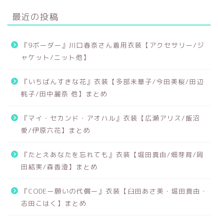
最近の投稿
『9ボーダー』川口春奈さん着用衣装【アクセサリー/ジ
ャケット/ニット他】
『いちばんすきな花』衣装【多部未華子/今田美桜/田辺
桃子/田中麗奈 他】まとめ
『マイ・セカンド・アオハル』衣装【広瀬アリス/飯沼
愛/伊原六花】まとめ
『たとえあなたを忘れても』衣装【堀田真由/畑芽育/岡
田結実/森香澄】まとめ
『CODEー願いの代償ー』衣装【臼田あさ美・堀田真由・
志田こはく】まとめ