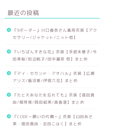
最近の投稿
『9ボーダー』川口春奈さん着用衣装【アク
セサリー/ジャケット/ニット他】
『いちばんすきな花』衣装【多部未華子/今
田美桜/田辺桃子/田中麗奈 他】まとめ
『マイ・セカンド・アオハル』衣装【広瀬
アリス/飯沼愛/伊原六花】まとめ
『たとえあなたを忘れても』衣装【堀田真
由/畑芽育/岡田結実/森香澄】まとめ
『CODEー願いの代償ー』衣装【臼田あさ
美・堀田真由・志田こはく】まとめ