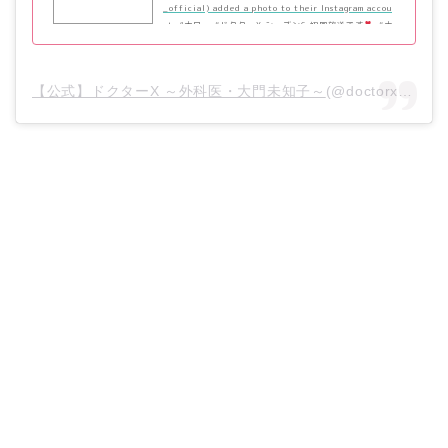
_official) added a photo to their Instagram accou
nt: “本日、 #ドクターX シーズン6 初回放送です
#大
門未知子 ついに帰ってきます
2年ぶりの #私失敗しな
いので
…”
【公式】ドクターX ～外科医・大門未知子～
(@doctorx_official)がシェアした投稿 –