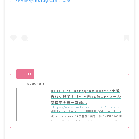
この投稿をInstagramで見る
check!
Instagram
DHOLIC’s Instagram post: “★予
告なく終了！サイト内10％OFFセール
開催中★※一部商...
https://www.instagram.com/p/B0si701gRiR/?utm_source=ig_embed&utm_campaign=loading
700 Likes, 0 Comments - DHOLIC (@dholic_offici
al) on Instagram: “★予告なく終了！サイト内10％OFF
セール開催中★※一部商品を除く⁠ ・HOT ITEM・⁣⁠ 愛ら
しいスリーブデザインのTシャツ♡⁠
———————————————————⁣⁠…”