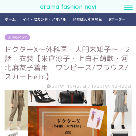
drama fashion navi
ホーム
マイ・セカンド・アオハル
いちばんすきな花
9ボーダー
2019秋ドラマ
ドクターX～外科医・大門未知子～ 2
話 衣装【米倉涼子・上白石萌歌・河
北麻友子着用 ワンピース/ブラウス/
スカートetc】
2019年10月25日
/
2019年12月20日