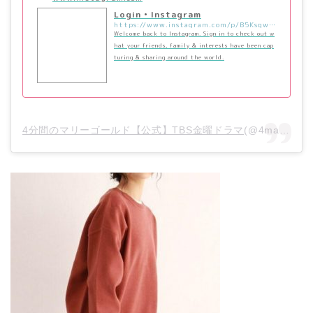
Login • Instagram
https://www.instagram.com/p/B5KsgwdgCr1/?utm_source=ig_embed&utm_campaign=loading
Welcome back to Instagram. Sign in to check out w
hat your friends, family & interests have been cap
turing & sharing around the world.
4分間のマリーゴールド【公式】TBS金曜ドラマ
(@4mari_tbs)がシェアした投稿 –