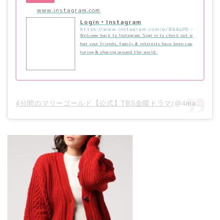
www.instagram.com
Login • Instagram
https://www.instagram.com/p/B44qP6pBd95/?utm_source=ig_embed&utm_campaign=loading
Welcome back to Instagram. Sign in to check out w
hat your friends, family & interests have been cap
turing & sharing around the world.
4分間のマリーゴールド【公式】TBS金曜ドラマ
(@4mari_tbs)がシェアした投稿 –