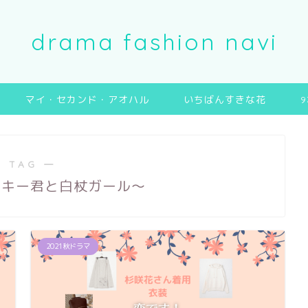
drama fashion navi
マイ・セカンド・アオハル
いちばんすきな花
 TAG ―
ンキー君と白杖ガール～
2021秋ドラマ