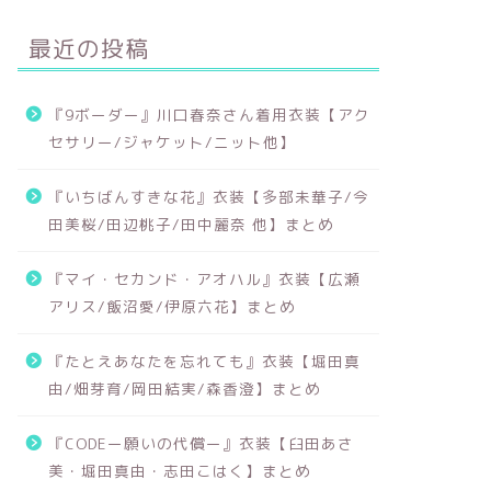
最近の投稿
『9ボーダー』川口春奈さん着用衣装【アク
セサリー/ジャケット/ニット他】
『いちばんすきな花』衣装【多部未華子/今
田美桜/田辺桃子/田中麗奈 他】まとめ
『マイ・セカンド・アオハル』衣装【広瀬
アリス/飯沼愛/伊原六花】まとめ
『たとえあなたを忘れても』衣装【堀田真
由/畑芽育/岡田結実/森香澄】まとめ
『CODEー願いの代償ー』衣装【臼田あさ
美・堀田真由・志田こはく】まとめ