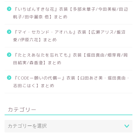
『いちばんすきな花』衣装【多部未華子/今田美桜/田辺
桃子/田中麗奈 他】まとめ
『マイ・セカンド・アオハル』衣装【広瀬アリス/飯沼
愛/伊原六花】まとめ
『たとえあなたを忘れても』衣装【堀田真由/畑芽育/岡
田結実/森香澄】まとめ
『CODEー願いの代償ー』衣装【臼田あさ美・堀田真由・
志田こはく】まとめ
カテゴリー