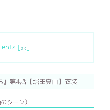
tents
[
]
開く
も』第4話【堀田真由】衣装
頭のシーン）