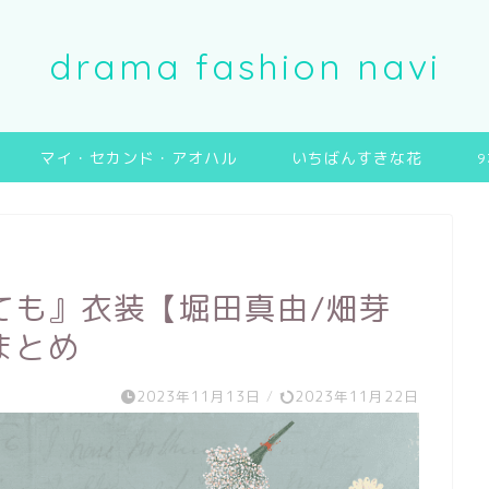
drama fashion navi
マイ・セカンド・アオハル
いちばんすきな花
ても』衣装【堀田真由/畑芽
まとめ
2023年11月13日
/
2023年11月22日