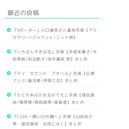
最近の投稿
『9ボーダー』川口春奈さん着用衣装【アク
セサリー/ジャケット/ニット他】
『いちばんすきな花』衣装【多部未華子/今
田美桜/田辺桃子/田中麗奈 他】まとめ
『マイ・セカンド・アオハル』衣装【広瀬
アリス/飯沼愛/伊原六花】まとめ
『たとえあなたを忘れても』衣装【堀田真
由/畑芽育/岡田結実/森香澄】まとめ
『CODEー願いの代償ー』衣装【臼田あさ
美・堀田真由・志田こはく】まとめ