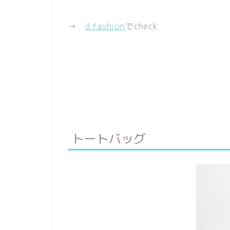
→
d fashion
でcheck
トートバッグ