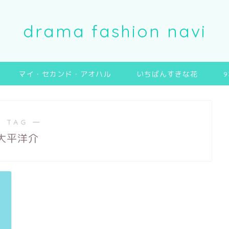
drama fashion navi
マイ・セカンド・アオハル
いちばんすきな花
 TAG ―
大平洋介