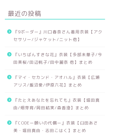
最近の投稿
『9ボーダー』川口春奈さん着用衣装【アク
セサリー/ジャケット/ニット他】
『いちばんすきな花』衣装【多部未華子/今
田美桜/田辺桃子/田中麗奈 他】まとめ
『マイ・セカンド・アオハル』衣装【広瀬
アリス/飯沼愛/伊原六花】まとめ
『たとえあなたを忘れても』衣装【堀田真
由/畑芽育/岡田結実/森香澄】まとめ
『CODEー願いの代償ー』衣装【臼田あさ
美・堀田真由・志田こはく】まとめ